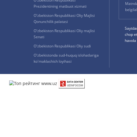
O'zbekiston Respublikasi
Matnda 
Prezidentining matbuot xizmati
belgil
O'zbekiston Respublikasi Oliy Majlisi
Qonunchilik palatasi
Saytda
O'zbekiston Respublikasi Oliy majlisi
chop e
Senati
havola 
O'zbekiston Respublikasi Oliy sudi
O'zbekistonda sud-huquq islohatlariga
ko'maklashish loyihasi