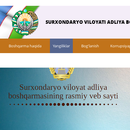
SURXONDARYO VILOYATI ADLIYA 
Boshqarma haqida
Yangiliklar
Bog'lanish
Korrupsiya
Yoshlarga oid yangiliklar