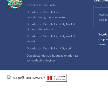
Respublik
Davlat hukumat Portali
O'zbekiston Respublikasi
Matnda 
Prezidentining matbuot xizmati
belgil
O'zbekiston Respublikasi Oliy Majlisi
Qonunchilik palatasi
Saytda
O'zbekiston Respublikasi Oliy majlisi
chop e
Senati
havola 
O'zbekiston Respublikasi Oliy sudi
O'zbekistonda sud-huquq islohatlariga
ko'maklashish loyihasi