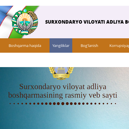
SURXONDARYO VILOYATI ADLIYA 
Boshqarma haqida
Yangiliklar
Bog'lanish
Korrupsiya
Yoshlarga oid yangiliklar