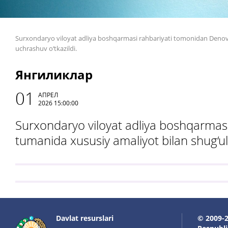
Surxondaryo viloyat adliya boshqarmasi rahbariyati tomonidan Denov v
uchrashuv o‘tkazildi.
Янгиликлар
01
АПРЕЛ
2026 15:00:00
Surxondaryo viloyat adliya boshqarmas
tumanida xususiy amaliyot bilan shug‘ull
Davlat resurslari
© 2009-2